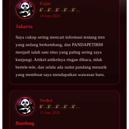
Fajar
â˜…â˜…â˜…â˜…â˜…
18 Juni 2026
Jakarta
Saya cukup sering mencari informasi tentang tren
yang sedang berkembang, dan PANDAPETIR88
menjadi salah satu situs yang paling sering saya
kunjungi. Artikel-artikelnya ringan dibaca, tidak
bertele-tele, dan selalu ada sudut pandang menarik
yang membuat saya mendapatkan wawasan baru.
Nadya
â˜…â˜…â˜…â˜…â˜…
11 Juni 2026
Bandung