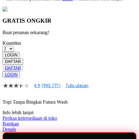
GRATIS ONGKIR
Buat pesanan sekarang!
Kuantitas
LOGIN
DAFTAR
DAFTAR
LOGIN
4.9
(995.771)
Tulis ulasan
4.9
dari
5
Topi Tanpa Bingkai Futura Wash
bintang,
nilai
Info lebih lanjut
rating
rata-
Periksa ketersediaan di toko
rata.
Bagikan
Read
Details
13
Reviews.